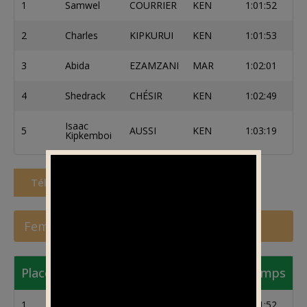
1
Samwel
COURRIER
KEN
1:01:52
2
Charles
KIPKURUI
KEN
1:01:53
3
Abida
EZAMZANI
MAR
1:02:01
4
Shedrack
CHÉSIR
KEN
1:02:49
Isaac
5
AUSSI
KEN
1:03:19
Kipkemboi
Télécharger les résultats
Femmes
Place
Nom
État
Équipe
Temps
1
Samwel
COURRIER
KEN
1:01:52