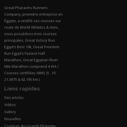
Great Pharaohs Runners
Company, première entreprise en
Égypte, a certifié ses courses sur
route de World Athletics & Aims,
nous possédons trois courses
principales, Great Victory Run
Egypt’s Best 10k, Great Freedom
Run Egypt’s Fastest Half
Marathon, Great Egyptian River
Nile Marathon comprend 4 WA /
Courses certifiées AIMS (5 . 10 .
21.0975 & 42.195 km )
Liens rapides
Des articles
Vidéos
Gallery
Nouvelles
Coureurs des Grands Pharaons