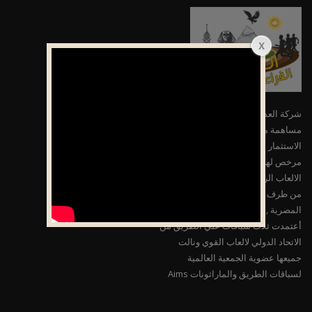
شركة العدائين الفراعنة الكبار شركة
مساهمة مصرية وفقاُ لأحكام قانون
الاستثمار المصري رقم 72 لسنة 2017
مرخص لها بالعمل بمجال أدارة وتشغيل
الالعاب الرياضية تخصص ” العاب قوي ”
من طرف وزارة الشباب والرياضة
المصرية , وهي الوحيدة بحمد الله التي
أعتمدت ثلاث سباقات علي الطريق من
الاتحاد الدولي لالعاب القوي ونالت
جميعها عضوية الجمعية العالمية
لسباقات الطريق والماراثونات Aims