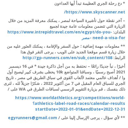
* دع رحلة الجري العظيمة تبدأ أيها العداءون
https://www.skyscanner.net/
– آخر نقطة حول تأشيرة السياحة لمصر ، يمكنك معرفة المزيد من خلال
الزيارة التي تتضمن معلومات عامة جيدة لجميع
البلدان:
https://www.intrepidtravel.com/en/egypt/do-you-
need-a-visa-for -مصر
** معلومات مهمة إضافية ؛ حول السفر والإقامة ، يمكنك العثور عليه من
خلال زيارة قسم موقعنا الجديد على الويب ، يرجى النقر فوق هذا
الرابط:
http://gp-runners.com/en/sub_content/108
أخيرًا ، نبأ جديدًا رائعًا – نحتفظ به من أجل ذاكرة جيدة * في 16 ديسمبر
2021 أصبح رسميًا ، وسباقنا المتواضع 10k يحظى بشرف كبير ليصبح أول
وا / أهداف عالمي معتمد لألعاب القوى في سباق الطريق في مصر ، تاريخ
الجري للسباق العام المقبل في 7 من أكتوبر 2022 ، شكرًا جزيلاً لله ، لترى
ذلك بنفسك ، قم بزيارة التقويم الرسمي لسباقات الطرق في WA على /
https://www.worldathletics.org/competitions/world-
athletics-label-road-races/calendar-results؟
startDate=2022-01-01&endDate=2022-12-31
** لأي سؤال ، يرجى الإرسال إلينا على /
egyrunners@gmail.com