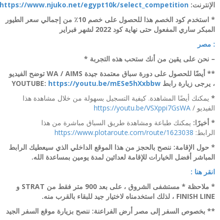
الإنترنت:
https://www.njuko.net/egypt10k/select_competition
* استخدم كود الخصم هذا للحصول على خصم 10٪ من إجمالي سعر الطيور
المبكر ساري المفعول حتى نهاية كود 2022 لشهر فبراير
: مصر
– نحن على يقين من أنك ستحب هذه التجربة *
** أيضًا للحصول على دورة سباق معتمدة جيدة WA / AIMS توضح الفيديو
، يرجى زيارة رابط YOUTUBE:
https://youtu.be/mESe5hXxbbw
*
يمكنك أيضًا المشاهدة. كيفية التسجيل بسهولة من خلال مشاهدة هذا
الفيديو /
https://youtu.be/VSXppi7GsWA
* أخيرًا:
يمكنك طباعة ومشاهدة طريق السباق مباشرة من هذا
الرابط:
https://www.plotaroute.com/route/1623038
* حول الإقامة: ننصح بالحجز من هذا الموقع الداخلي الذي سيعطيك الرابط
المباشر أفضل الخيارات للإقامة لعدائين لمدة يومين بمساعدة الله.
انقر هنا :
* ملاحظة * مستشفى الشروق ، على بعد 900 متر فقط من STRAT و
FINISH LINE ، لذلك استخدمناه لاختيار جيد للبقاء بالقرب منه.
** بخصوص السفر إلى مصر أرض الفراعنة: ننصح بزيارة موقع السفر الجيد