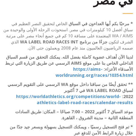
في مصر
* مرحبًا بكم أيها العداءون في السباق
الخاص لتحقيق النصر العظيم في
سباق أفضل 10 كيلومترات في مصر. استحوذت الرحلة الأولى والوحيدة من
WA / AIMS المعتمدة على مسافة 10 كم في جميع أنحاء مصر على مرتبة
الشرف لتكون
جزءًا من برنامج WA LABEL ROAD RACES INT
الذي
صممه الرياضيون العالميون منذ عام 2008 ويعملون حتى الآن.
لدينا الآن أهداف عضوية كاملة بفضل الله. يمكنك التحقق من قسم السباق
الداخلي الخاص بنا على موقع AIMS الرسمي عن طريق الزيارة التي تربط
الأصدقاء الأعزاء:
https://aims-
worldrunning.org/races/10354.html
** تحقق أيضًا من سباقنا داخل موقع WA الرسمي على التقويم الرسمي
لسباق WA LABEL ROAD في 7 أكتوبر
https://worldathletics.org/competitions/world-
2022:
athletics-label-road-races/calendar-results
موعد السباق 7 أكتوبر 2022 – 7:00 صباحًا – المكان: طريق السادات
المنطقة الثانية – مدينة الشروق ، القاهرة.
* تم فتح التسجيل رسميًا ، ويمكنك التسجيل بسهولة وبسعر جيد جدًا من
خلال زيارة الرابط الآمن للدفع عبر